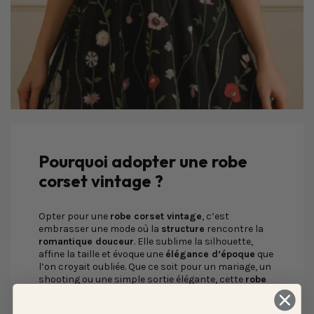
Pourquoi adopter une robe
corset vintage ?
Opter pour une
robe corset vintage
, c’est
embrasser une mode où la
structure
rencontre la
romantique douceur
. Elle sublime la silhouette,
affine la taille et évoque une
élégance d’époque
que
l’on croyait oubliée. Que ce soit pour un mariage, un
shooting ou une simple sortie élégante, cette
robe
ajustée à corset
donne instantanément un
caractère noble et raffiné à votre look. Un