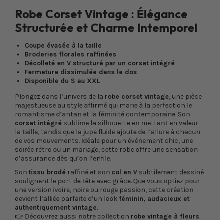
Robe Corset Vintage : Élégance
Structurée et Charme Intemporel
Coupe évasée à la taille
Broderies florales raffinées
Décolleté en V structuré par un corset intégré
Fermeture dissimulée dans le dos
Disponible du S au XXL
Plongez dans l’univers de la
robe corset vintage
, une pièce
majestueuse au style affirmé qui marie à la perfection le
romantisme d’antan et la féminité contemporaine. Son
corset intégré
sublime la silhouette en mettant en valeur
la taille, tandis que la jupe fluide ajoute de l’allure à chacun
de vos mouvements. Idéale pour un événement chic, une
soirée rétro ou un mariage, cette robe offre une sensation
d’assurance dès qu’on l’enfile.
Son
tissu brodé
raffiné et son
col en V
subtilement dessiné
soulignent le port de tête avec grâce. Que vous optiez pour
une version ivoire, noire ou rouge passion, cette création
devient l’alliée parfaite d’un look
féminin, audacieux et
authentiquement vintage
.
👉 Découvrez aussi notre collection
robe vintage à fleurs