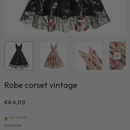
Robe corset vintage
€64,99
/
Prix
PRIX
normal
UNITAIRE
En stock
COULEURS