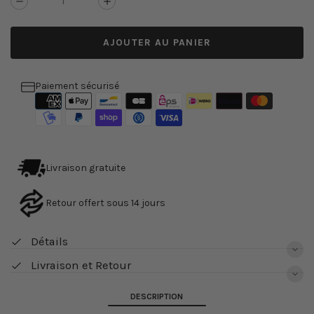
Réduire
Augmenter
la
la
quantité
quantité
AJOUTER AU PANIER
de
de
Robe
Robe
corset
corset
vintage
vintage
Paiement sécurisé
Livraison gratuite
Retour offert sous 14 jours
Détails
Livraison et Retour
DESCRIPTION