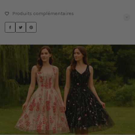
Produits complémentaires
PARTAGER
TWEETER
ÉPINGLER
SUR
SUR
SUR
FACEBOOK
TWITTER
PINTEREST