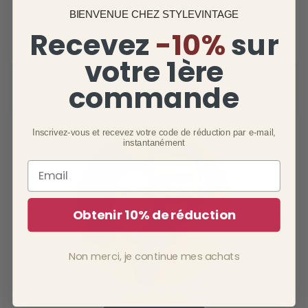
incontournable pour toutes celles qui aiment
BIENVENUE CHEZ STYLEVINTAGE
marier
glamour rétro
et
charme moderne
.
Recevez
-10%
sur
votre 1ère
commande
Inscrivez-vous et recevez votre code de réduction par e-mail,
instantanément
Email
Obtenir 10% de réduction
Non merci, je continue mes achats