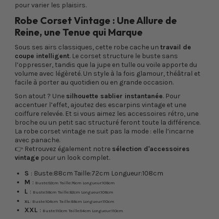
pour varier les plaisirs.
Robe Corset Vintage : Une Allure de
Reine, une Tenue qui Marque
Sous ses airs classiques, cette robe cache un
travail de
coupe intelligent
. Le corset structure le buste sans
l’oppresser, tandis que la jupe en tulle ou voile apporte du
volume avec légèreté. Un style à la fois glamour, théâtral et
facile à porter au quotidien ou en grande occasion.
Son atout ? Une
silhouette sablier instantanée
. Pour
accentuer l’effet, ajoutez des escarpins vintage et une
coiffure relevée. Et si vous aimez les accessoires rétro, une
broche ou un petit sac structuré feront toute la différence.
La robe corset vintage ne suit pas la mode : elle l’incarne
avec panache.
👉 Retrouvez également notre
sélection d'accessoires
vintage
pour un look complet.
S
:
Buste:
88cm
Taille:
72cm
Longueur:
108cm
M
:
Buste:
92cm
Taille:
76cm
Longueur:
108cm
L
:
Buste:
98cm
Taille:
82cm
Longueur:
108cm
XL
:
Buste:
104cm
Taille:
88cm
Longueur:
110cm
XXL
:
Buste:
110cm
Taille:
94cm
Longueur:
110cm