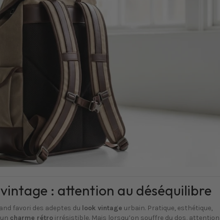
vintage : attention au déséquilibre
and favori des adeptes du
look vintage
urbain. Pratique, esthétique,
e un
charme rétro
irrésistible. Mais lorsqu’on souffre du dos, attention 