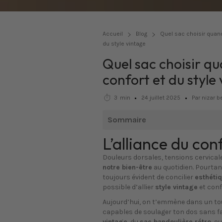
Accueil
Blog
Quel sac choisir quand
du style vintage
Quel sac choisir qu
confort et du style
3
min
24 juillet 2025
Par nizar 
Sommaire
L’alliance du con
Douleurs dorsales, tensions cervical
notre bien-être
au quotidien. Pourtan
toujours évident de concilier
esthétiq
possible d’allier
style vintage
et conf
Aujourd’hui, on t’emmène dans un to
capables de soulager ton dos sans fa
vintage
, du
sac bandoulière rétro
, o