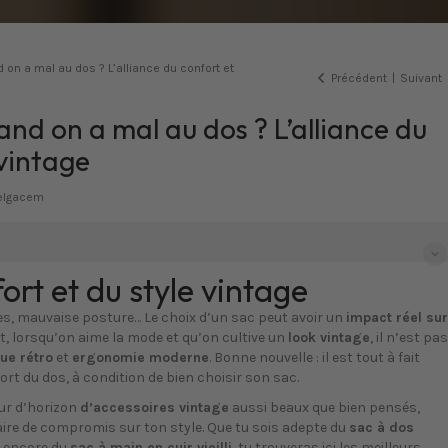
 on a mal au dos ? L’alliance du confort et
Précédent
|
Suivant
and on a mal au dos ? L’alliance du
 vintage
belgacem
fort et du style vintage
es, mauvaise posture… Le choix d’un sac peut avoir un
impact réel sur
t, lorsqu’on aime la mode et qu’on cultive un
look vintage
, il n’est pas
ue rétro
et
ergonomie moderne
. Bonne nouvelle : il est tout à fait
ort du dos, à condition de bien choisir son sac.
ur d’horizon
d’accessoires vintage
aussi beaux que bien pensés,
ire de compromis sur ton style. Que tu sois adepte du
sac à dos
u encore du
sac à main en cuir vieilli
, tu trouveras ici les meilleurs