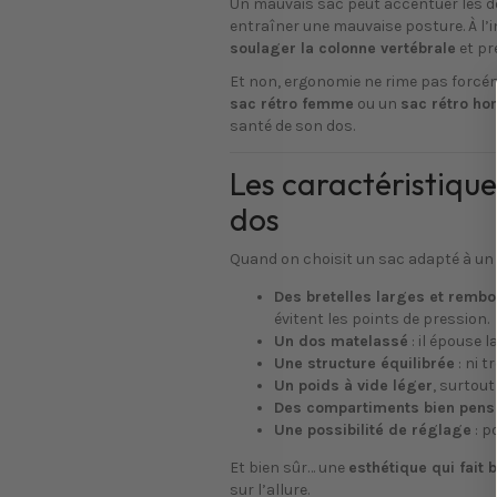
Un mauvais sac peut accentuer les do
entraîner une mauvaise posture. À l’
soulager la colonne vertébrale
et pr
Et non, ergonomie ne rime pas forcém
sac rétro femme
ou un
sac rétro h
santé de son dos.
Les caractéristiqu
dos
Quand on choisit un sac adapté à un do
Des bretelles larges et remb
évitent les points de pression.
Un dos matelassé
: il épouse 
Une structure équilibrée
: ni t
Un poids à vide léger
, surtout
Des compartiments bien pens
Une possibilité de réglage
: p
Et bien sûr… une
esthétique qui fait
sur l’allure.