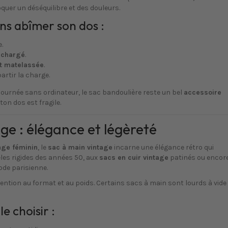
voquer un déséquilibre et des douleurs.
s abîmer son dos :
.
 chargé
.
et matelassée
.
artir la charge.
 journée sans ordinateur, le sac bandoulière reste un bel
accessoire
 ton dos est fragile.
ge : élégance et légèreté
tage féminin
, le
sac à main vintage
incarne une élégance rétro qui
les rigides des années 50, aux
sacs en cuir vintage
patinés ou encor
ode parisienne.
ention au format et au poids. Certains sacs à main sont lourds à vide
e choisir :