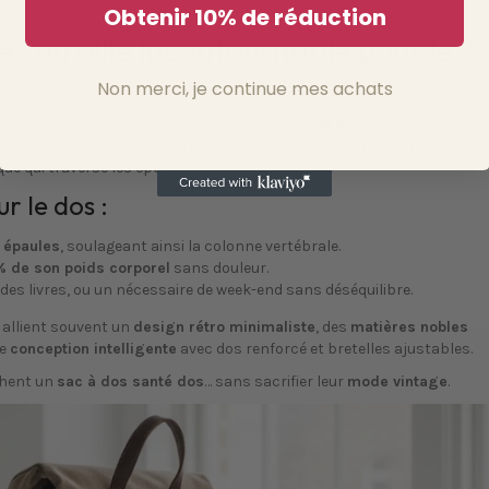
Obtenir 10% de réduction
e : un allié incontournable pour le
Non merci, je continue mes achats
ent
le meilleur compromis entre ergonomie et élégance rétro
.
acs d’écoliers d’antan ou encore des sacs d’explorateurs en toile cirée
que qui traverse les époques.
ur le dos :
 épaules
, soulageant ainsi la colonne vertébrale.
% de son poids corporel
sans douleur.
, des livres, ou un nécessaire de week-end sans déséquilibre.
allient souvent un
design rétro minimaliste
, des
matières nobles
ne
conception intelligente
avec dos renforcé et bretelles ajustables.
chent un
sac à dos santé dos
… sans sacrifier leur
mode vintage
.