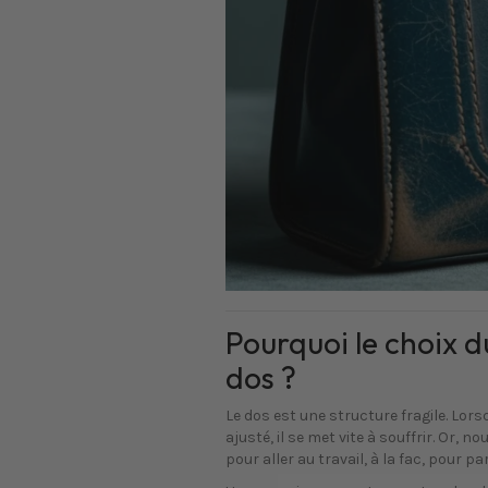
Pourquoi le choix d
dos ?
Le dos est une structure fragile. Lors
ajusté, il se met vite à souffrir. Or, 
pour aller au travail, à la fac, pour p