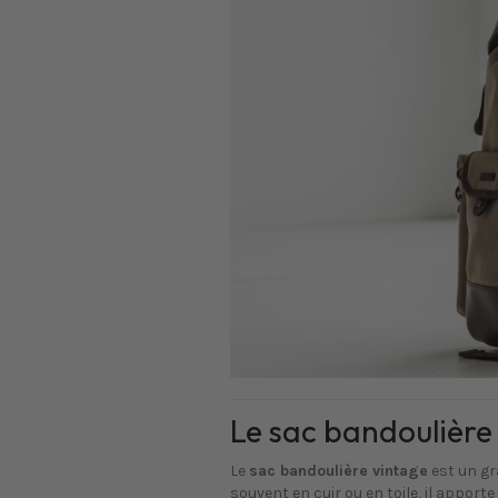
Le sac bandoulière 
Le
sac bandoulière vintage
est un gr
souvent en cuir ou en toile, il apport