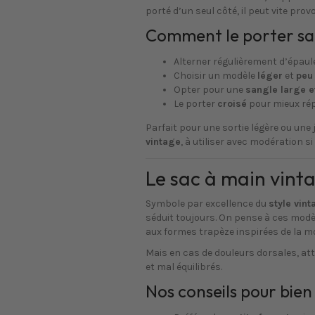
porté d’un seul côté, il peut vite pro
Comment le porter san
Alterner régulièrement d’épaule
Choisir un modèle
léger
et
peu
Opter pour une
sangle large 
Le porter
croisé
pour mieux rép
Parfait pour une sortie légère ou une
vintage
, à utiliser avec modération si
Le sac à main vinta
Symbole par excellence du
style vin
séduit toujours. On pense à ces modè
aux formes trapèze inspirées de la m
Mais en cas de douleurs dorsales, att
et mal équilibrés.
Nos conseils pour bien l