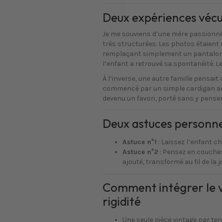
Deux expériences vécu
Je me souviens d’une mère passionnée
très structurées. Les photos étaient
remplaçant simplement un pantalon ri
l’enfant a retrouvé sa spontanéité. Le
À l’inverse, une autre famille pensait
commencé par un simple cardigan anci
devenu un favori, porté sans y penser,
Deux astuces personne
Astuce n°1
: Laissez l’enfant cho
Astuce n°2
: Pensez en couches.
ajouté, transformé au fil de la 
Comment intégrer le v
rigidité
Une seule pièce vintage par ten