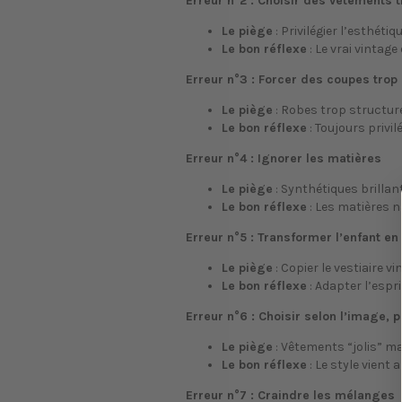
Erreur n°2 : Choisir des vêtements t
Le piège
: Privilégier l’esthétiq
Le bon réflexe
: Le vrai vintage
Erreur n°3 : Forcer des coupes trop
Le piège
: Robes trop structur
Le bon réflexe
: Toujours privi
Erreur n°4 : Ignorer les matières
Le piège
: Synthétiques brillan
Le bon réflexe
: Les matières n
Erreur n°5 : Transformer l’enfant en
Le piège
: Copier le vestiaire vi
Le bon réflexe
: Adapter l’esprit
Erreur n°6 : Choisir selon l’image, 
Le piège
: Vêtements “jolis” ma
Le bon réflexe
: Le style vient 
Erreur n°7 : Craindre les mélanges