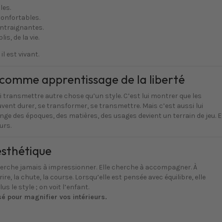
les.
onfortables.
ntraignantes.
s, de la vie.
il est vivant.
 comme apprentissage de la liberté
ui transmettre autre chose qu’un style. C’est lui montrer que les
uvent durer, se transformer, se transmettre. Mais c’est aussi lui
ange des époques, des matières, des usages devient un terrain de jeu. E
urs.
esthétique
herche jamais à impressionner. Elle cherche à accompagner. À
re, la chute, la course. Lorsqu’elle est pensée avec équilibre, elle
us le style ; on voit l’enfant.
sé pour magnifier vos intérieurs.