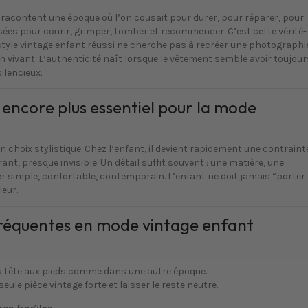
racontent une époque où l’on cousait pour durer, pour réparer, pour
ées pour courir, grimper, tomber et recommencer. C’est cette vérité-
Le style vintage enfant réussi ne cherche pas à recréer une photographi
n vivant. L’authenticité naît lorsque le vêtement semble avoir toujour
ilencieux.
t encore plus essentiel pour la mode
n choix stylistique. Chez l’enfant, il devient rapidement une contrainte
rant, presque invisible. Un détail suffit souvent : une matière, une
ter simple, confortable, contemporain. L’enfant ne doit jamais “porter
ieur.
 fréquentes en mode vintage enfant
 la tête aux pieds comme dans une autre époque.
seule pièce vintage forte et laisser le reste neutre.