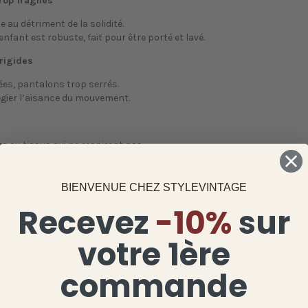
rop fragiles
ue au détriment de la solidité.
 enfant est robuste, fait pour être porté et lavé.
 rigides
ées, pantalons trop serrés.
légier l’aisance du mouvement.
ts ou tissus qui ne respirent pas.
aturelles sont non négociables.
 “mini-adulte”
BIENVENUE CHEZ STYLEVINTAGE
ntage adulte à l’identique.
Recevez
-10%
sur
, jamais la rigidité.
votre 1ère
pas selon l’usage
is impossibles à vivre.
commande
après le confort.