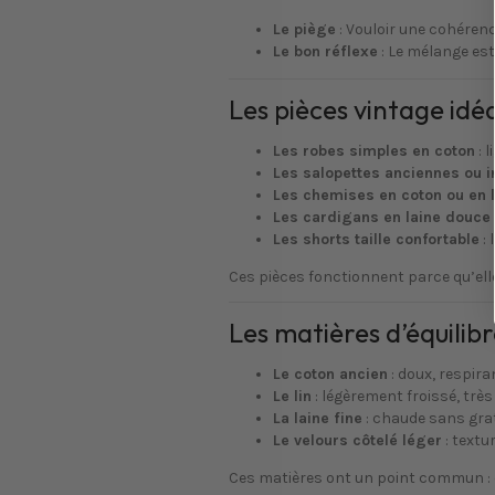
Le piège
: Vouloir une cohérenc
Le bon réflexe
: Le mélange est 
Les pièces vintage idé
Les robes simples en coton
: 
Les salopettes anciennes ou i
Les chemises en coton ou en l
Les cardigans en laine douce
Les shorts taille confortable
: 
Ces pièces fonctionnent parce qu’elle
Les matières d’équilib
Le coton ancien
: doux, respiran
Le lin
: légèrement froissé, très 
La laine fine
: chaude sans grat
Le velours côtelé léger
: textu
Ces matières ont un point commun : ell