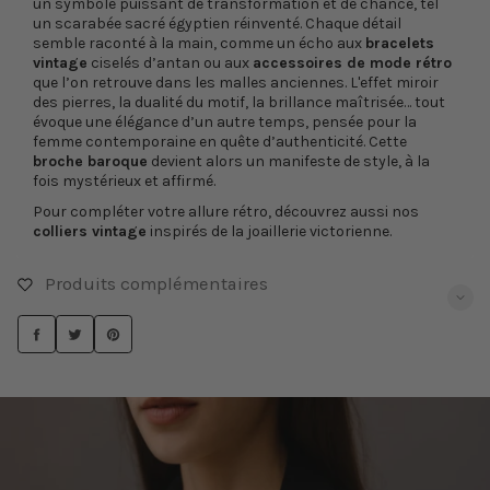
un symbole puissant de transformation et de chance, tel
un scarabée sacré égyptien réinventé. Chaque détail
semble raconté à la main, comme un écho aux
bracelets
vintage
ciselés d’antan ou aux
accessoires de mode rétro
que l’on retrouve dans les malles anciennes. L'effet miroir
des pierres, la dualité du motif, la brillance maîtrisée… tout
évoque une élégance d’un autre temps, pensée pour la
femme contemporaine en quête d’authenticité. Cette
broche baroque
devient alors un manifeste de style, à la
fois mystérieux et affirmé.
Pour compléter votre allure rétro, découvrez aussi nos
colliers vintage
inspirés de la joaillerie victorienne.
Produits complémentaires
PARTAGER
TWEETER
ÉPINGLER
SUR
SUR
SUR
FACEBOOK
TWITTER
PINTEREST