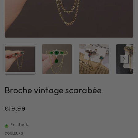
Broche vintage scarabée
€19,99
/
Prix
PRIX
normal
UNITAIRE
En stock
COULEURS