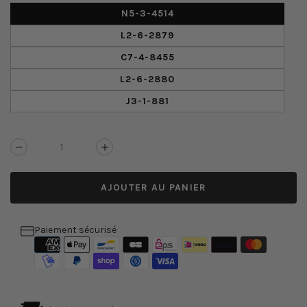
N5-3-4514
L2-6-2879
C7-4-8455
L2-6-2880
J3-1-881
Réduire
Augmenter
la
la
quantité
quantité
AJOUTER AU PANIER
de
de
Broche
Broche
vintage
vintage
scarabée
scarabée
Paiement sécurisé