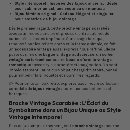
Style intemporel : Inspirée des bijoux anciens, idéale
pour sublimer un col, une veste ou un manteau
Bijou féminin original : Cadeau élégant et singulier
pour amatrice de bijoux vintage
Dès le premier regard, cette
broche vintage scarabée
évoque un monde ancien et précieux, entre cabinet de
curiosités et fastes impériaux. Son design baroque,
rehaussé par les reflets dorés et la forme animale, en fait
un
accessoire vintage
aussi expressif que raffiné. Elle se
porte comme une
bague vintage audacieuse
, un
collier
vintage porte-bonheur
ou une
boucle d’oreille vintage
romantique
: avec style, caractère et imagination. On sent
immédiatement l’aura d’un objet chargé d’histoire, pensé
pour embellir la silhouette et nourrir les regards.
👉 Pour un total look rétro, explorez aussi notre collection
complète de
bijoux vintage
aux influences bohèmes et
baroques.
Broche Vintage Scarabée : L’Éclat du
Symbolisme dans un Bijou Unique au Style
Vintage Intemporel
Plus qu’un simple ornement, cette
broche vintage
incarne