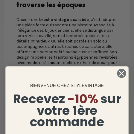
traverse les époques
Choisir une
broche vintage scarabée
, c’est adopter
une pièce forte qui raconte une histoire. Associée à
l’élégance des bijoux anciens, elle se distingue par
son style travaillé, son attache sécurisée et ses
détails minutieux. Qu’elle soit portée en solo ou
accompagnée d'autres broches de caractère, elle
affirme une personnalité audacieuse et raffinée. Son
design rappelle les traditions égyptiennes revisitées
avec modernité, faisant d’elle un choix de cœur pour
les passionnées de
mode vintage
, de
bijoux rétro
ou de touches originales sur des looks
contemporains.
BIENVENUE CHEZ STYLEVINTAGE
Recevez
-10%
sur
votre 1ère
commande