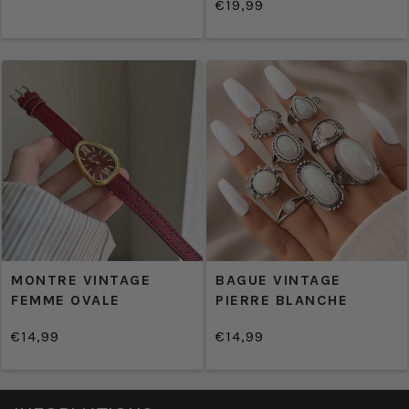
Prix
€19,99
PRIX
/
normal
Prix
UNITAIRE
PRIX
normal
UNITAIRE
MONTRE VINTAGE
BAGUE VINTAGE
FEMME OVALE
PIERRE BLANCHE
€14,99
€14,99
/
/
Prix
Prix
PRIX
PRIX
normal
normal
UNITAIRE
UNITAIRE