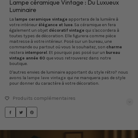
Lampe céramique Vintage : Du Luxueux
Luminaire
La
lampe ceramique vintage
apportera de la lumière à
votre intérieur
élégance et luxe
. Sa céramique en fera
également un objet
décoratif vintage
qui s'accordera à
toutes types de décoration. Elle figurera comme pièce
maitresse à votre intérieur. Posé sur un bureau, une
commande ou partout où vous le souhaitez, son
charme
restera
intemporel
. Et pourquoi pas posé sur un
bureau
vintage année 60
que vous retrouverez dans notre
boutique.
D'autres envies de luminaire apportant du style rétro? nous
avons la
lampe lave vintage
qui ne manquera pas de style
pour donner du caractère à votre décoration.
Produits complémentaires
PARTAGER
TWEETER
ÉPINGLER
SUR
SUR
SUR
FACEBOOK
TWITTER
PINTEREST