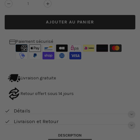
Réduire
Augmenter
la
la
quantité
quantité
AJOUTER AU PANIER
de
de
Lampe
Lampe
céramique
céramique
vintage
vintage
Paiement sécurisé
Livraison gratuite
Retour offert sous 14 jours
Détails
Livraison et Retour
DESCRIPTION