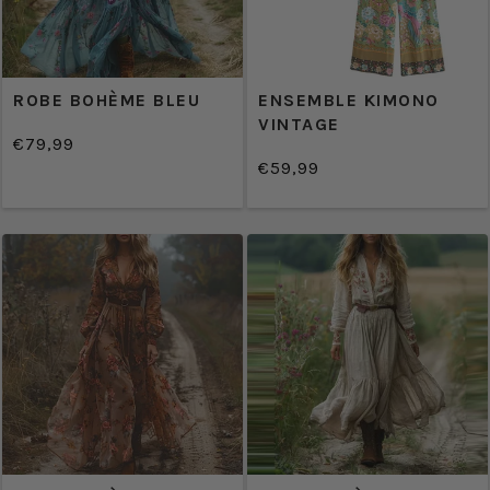
ROBE BOHÈME BLEU
ENSEMBLE KIMONO
VINTAGE
€79,99
/
Prix
€59,99
PRIX
/
normal
Prix
UNITAIRE
PRIX
normal
UNITAIRE