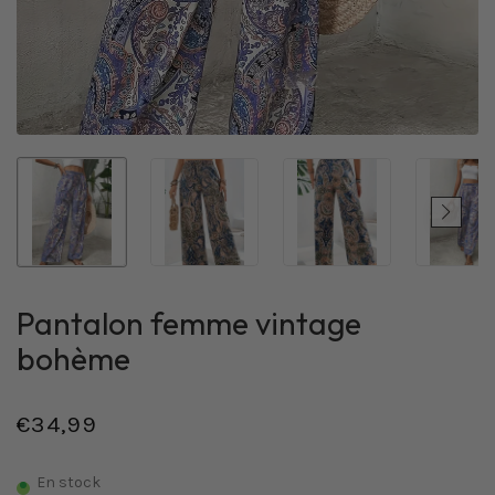
Pantalon femme vintage
bohème
€34,99
/
Prix
PRIX
normal
UNITAIRE
En stock