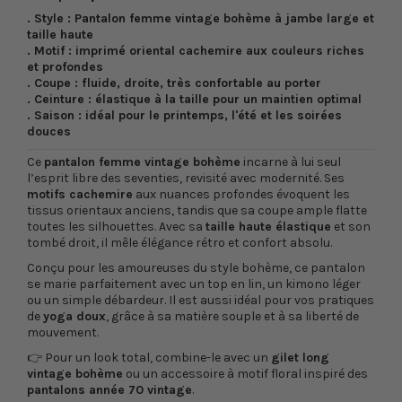
.
Style : Pantalon femme vintage bohème à jambe large et
taille haute
. Motif : imprimé oriental cachemire aux couleurs riches
et profondes
. Coupe : fluide, droite, très confortable au porter
. Ceinture : élastique à la taille pour un maintien optimal
. Saison : idéal pour le printemps, l'été et les soirées
douces
Ce
pantalon femme vintage bohème
incarne à lui seul
l’esprit libre des seventies, revisité avec modernité. Ses
motifs cachemire
aux nuances profondes évoquent les
tissus orientaux anciens, tandis que sa coupe ample flatte
toutes les silhouettes. Avec sa
taille haute élastique
et son
tombé droit, il mêle élégance rétro et confort absolu.
Conçu pour les amoureuses du style bohème, ce pantalon
se marie parfaitement avec un top en lin, un kimono léger
ou un simple débardeur. Il est aussi idéal pour vos pratiques
de
yoga doux
, grâce à sa matière souple et à sa liberté de
mouvement.
👉 Pour un look total, combine-le avec un
gilet long
vintage bohème
ou un accessoire à motif floral inspiré des
pantalons année 70 vintage
.