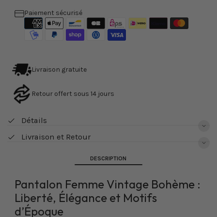
femme
femme
vintage
vintage
Paiement sécurisé
bohème
bohème
Livraison gratuite
Retour offert sous 14 jours
Détails
Livraison et Retour
DESCRIPTION
Pantalon Femme Vintage Bohème :
Liberté, Élégance et Motifs
d’Époque