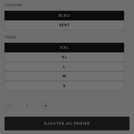
COULEURS
BLEU
VERT
TAILLES
XXL
XL
L
M
S
Réduire
Augmenter
la
la
quantité
quantité
AJOUTER AU PANIER
de
de
Pantalon
Pantalon