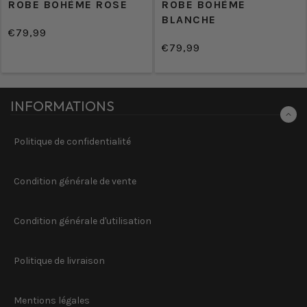
ROBE BOHÈME ROSE
ROBE BOHÈME
BLANCHE
€79,99
/
Prix
€79,99
PRIX
/
normal
Prix
UNITAIRE
PRIX
normal
UNITAIRE
INFORMATIONS
Politique de confidentialité
Condition générale de vente
Condition générale d'utilisation
Politique de livraison
Mentions légales