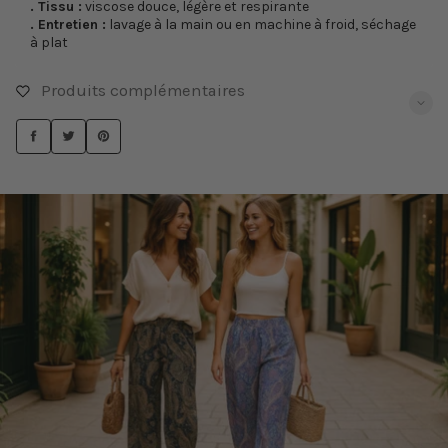
. Tissu :
viscose douce, légère et respirante
. Entretien :
lavage à la main ou en machine à froid, séchage
à plat
Produits complémentaires
PARTAGER
TWEETER
ÉPINGLER
SUR
SUR
SUR
FACEBOOK
TWITTER
PINTEREST