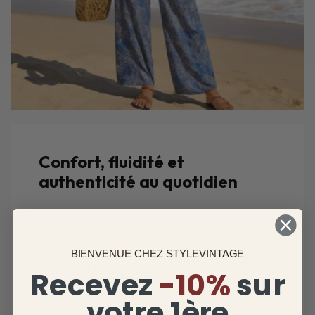
Confort, fluidité et
authenticité au quotidien
Pensé pour accompagner tous vos mouvements
avec
souplesse
, ce
pantalon bohème
est
confectionné dans un tissu doux et respirant, idéal
BIENVENUE CHEZ STYLEVINTAGE
pour le printemps et l’été. Son
tombé fluide
, son
élastique à la taille
et ses
finitions soignées
Recevez
-10%
sur
assurent un confort durable, sans compromettre
le style. Associez-le à un haut en lin ou un crop top
votre 1ère
pour un
look vintage
naturellement raffiné.