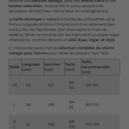
comme une
caresse vintage
, avec ses
motifs rétro
et ses
teintes naturelles
. Le tissu 100 % coton assure une
sensation de fraîcheur même sous un soleil généreux.
La
taille élastique
s’adapte à toutes les silhouettes, et la
finition soignée renforce l’impression d’un vêtement bien
conçu, loin de l’éphémère. Que vous soyez en train de
méditer, flâner en bord de mer ou improviser un pique-nique
champêtre, ce short devient un
allié doux, léger et stylé
.
👉 Découvrez aussi notre
collection complète de shorts
vintage pour femme
pour varier les plaisirs tout l’été.
Taille
Longueur
Hanches
Taille
Taille
recommandée
(cm)
(cm)
(cm)
(cm)
60-
M
35
102
155-165
90
64-
L
36
106
165-170
95
X
68-
37
108
170-178
L
100