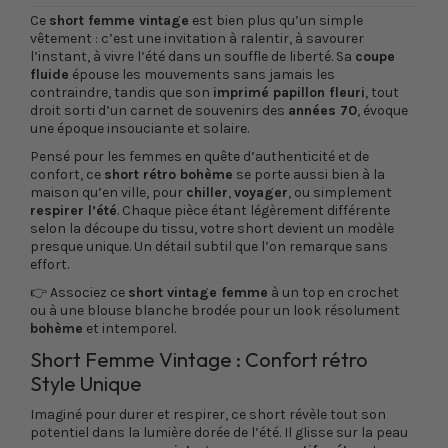
Ce
short femme vintage
est bien plus qu’un simple
vêtement : c’est une invitation à ralentir, à savourer
l’instant, à vivre l’été dans un souffle de liberté. Sa
coupe
fluide
épouse les mouvements sans jamais les
contraindre, tandis que son
imprimé papillon fleuri
, tout
droit sorti d’un carnet de souvenirs des
années 70
, évoque
une époque insouciante et solaire.
Pensé pour les femmes en quête d’authenticité et de
confort, ce
short rétro bohème
se porte aussi bien à la
maison qu’en ville, pour
chiller
,
voyager
, ou simplement
respirer l’été
. Chaque pièce étant légèrement différente
selon la découpe du tissu, votre short devient un modèle
presque unique. Un détail subtil que l’on remarque sans
effort.
👉 Associez ce
short vintage femme
à un top en crochet
ou à une blouse blanche brodée pour un look résolument
bohème
et intemporel.
Short Femme Vintage : Confort rétro
Style Unique
Imaginé pour durer et respirer, ce short révèle tout son
potentiel dans la lumière dorée de l’été. Il glisse sur la peau