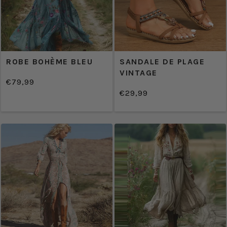
ROBE BOHÈME BLEU
SANDALE DE PLAGE
VINTAGE
€79,99
/
Prix
€29,99
PRIX
/
normal
Prix
UNITAIRE
PRIX
normal
UNITAIRE