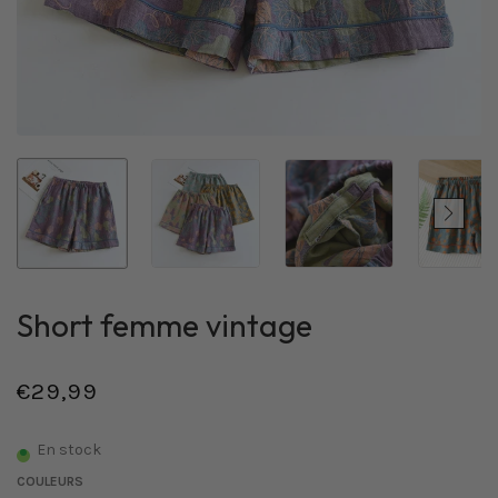
Short femme vintage
€29,99
/
Prix
PRIX
normal
UNITAIRE
En stock
COULEURS