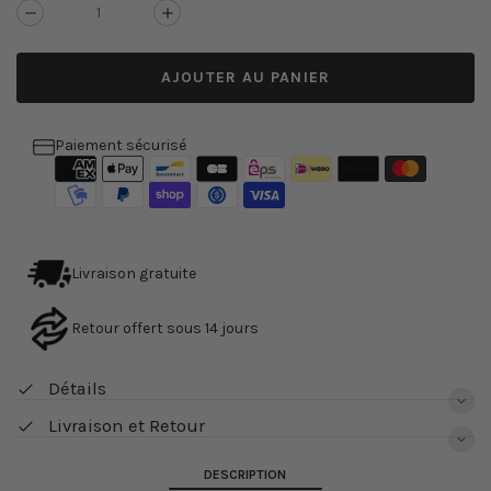
Réduire
Augmenter
la
la
quantité
quantité
AJOUTER AU PANIER
de
de
Table
Table
ronde
ronde
vintage
vintage
Paiement sécurisé
Livraison gratuite
Retour offert sous 14 jours
Détails
Livraison et Retour
DESCRIPTION