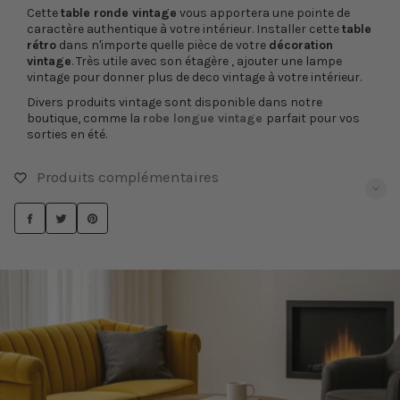
Cette
table ronde vintage
vous apportera une pointe de
caractère authentique à votre intérieur. Installer cette
table
rétro
dans n'importe quelle pièce de votre
décoration
vintage
. Très utile avec son étagère , ajouter une lampe
vintage pour donner plus de deco vintage à votre intérieur.
Divers produits vintage sont disponible dans notre
boutique, comme la
robe longue vintage
parfait pour vos
sorties en été.
Produits complémentaires
PARTAGER
TWEETER
ÉPINGLER
SUR
SUR
SUR
FACEBOOK
TWITTER
PINTEREST