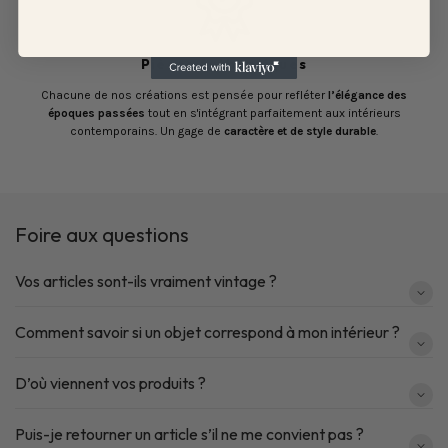
Pièces Authentiques
Chacune de nos créations est pensée pour refléter
l’élégance des
époques passées
tout en s'intégrant parfaitement aux intérieurs
contemporains. Un gage de
caractère et de style durable
.
Foire aux questions
Vos articles sont-ils vraiment vintage ?
Comment savoir si un objet correspond à mon intérieur ?
D’où viennent vos produits ?
Puis-je retourner un article s’il ne me convient pas ?