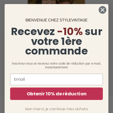
BIENVENUE CHEZ STYLEVINTAGE
Recevez
-10%
sur
votre 1ère
commande
Camille et David Lefèvre
Super content de notre lampe vintage, plus jolie en vrai .
Inscrivez-vous et recevez votre code de réduction par e-mail,
instantanément
Email
Obtenir 10% de réduction
Non merci, je continue mes achats