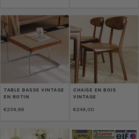
normal
Prix
UNITAIRE
PRIX
normal
UNITAIRE
TABLE BASSE VINTAGE
CHAISE EN BOIS
EN ROTIN
VINTAGE
€259,99
€249,00
/
/
Prix
Prix
PRIX
PRIX
normal
normal
UNITAIRE
UNITAIRE