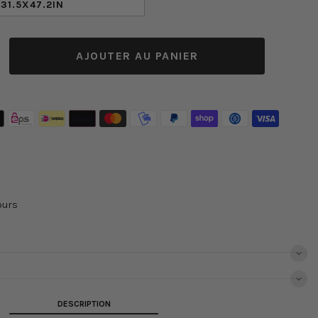
31.5X47.2IN
AJOUTER AU PANIER
nter
té
e
ours
DESCRIPTION