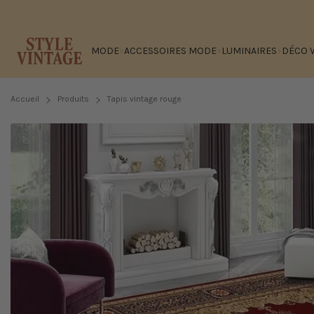
Passer
au
contenu
MODE
ACCESSOIRES MODE
LUMINAIRES
DÉCO 
Accueil
Produits
Tapis vintage rouge