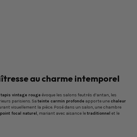
îtresse au charme intemporel
e
tapis vintage rouge
évoque les salons feutrés d’antan, les
rieurs parisiens. Sa
teinte carmin profonde
apporte une
chaleur
turant visuellement la pièce. Posé dans un salon, une chambre
point focal naturel
, mariant avec aisance le
traditionnel
et le