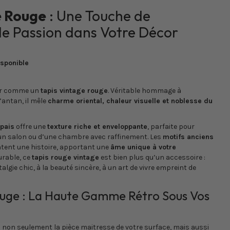
e Rouge
: Une Touche de
de Passion dans Votre Décor
isponible
œur comme un
tapis vintage rouge
. Véritable hommage à
’antan, il mêle
charme oriental, chaleur visuelle et noblesse du
épais
offre une
texture riche et enveloppante
, parfaite pour
un salon ou d’une chambre avec raffinement. Les
motifs anciens
tent une histoire, apportant une
âme unique à votre
urable, ce
tapis rouge vintage
est bien plus qu’un accessoire :
talgie chic, à la beauté sincère, à un art de vivre empreint de
ouge : La Haute Gamme Rétro Sous Vos
 non seulement la pièce maitresse de votre surface, mais aussi