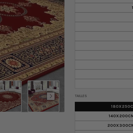
TAILLES
180X250C
140X200CM
200X300CM