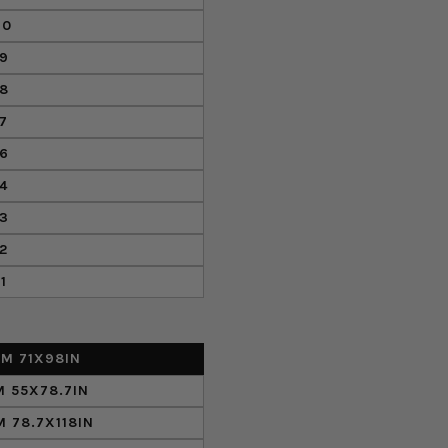
10
9
8
7
6
4
3
2
1
M 71X98IN
 55X78.7IN
 78.7X118IN