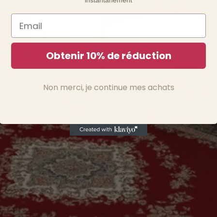
instantanément
Email
Obtenir 10% de réduction
Non merci, je continue mes achats