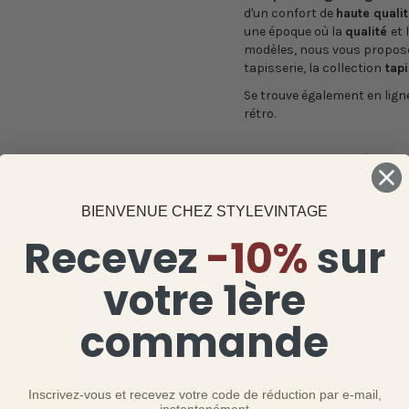
d'un confort de
haute qualit
une époque où la
qualité
et 
modèles, nous vous proposon
tapisserie, la collection
tapi
Se trouve également en lign
rétro.
Produits complémenta
PARTAGER
TWEETER
ÉPINGLER
BIENVENUE CHEZ STYLEVINTAGE
SUR
SUR
SUR
Recevez
-10%
sur
FACEBOOK
TWITTER
PINTEREST
votre 1ère
commande
Inscrivez-vous et recevez votre code de réduction par e-mail,