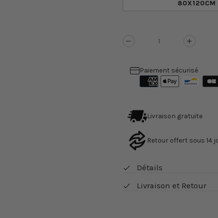
80X120CM 
Réduire
Augme
la
la
quantité
quanti
Paiement sécurisé
de
de
Tapis
Tapis
vintage
vintag
rouge
rouge
Livraison gratuite
Retour offert sous 14 j
Détails
Livraison et Retour