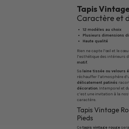
Tapis Vintag
Caractère et 
12 modèles au choix
Plusieurs dimensions d
Haute qualité
Rien ne capte l’œil et le c
l’esthétique des intérieurs d
motif
.
Sa
laine tissée ou velours 
réchauffer l’atmosphère d’
délicatement patinés
racon
décoration
. Intemporel et d
c’est une invitation à la nos
caractère.
Tapis Vintage R
Pieds
Ce
tapis vintage rouge
sera