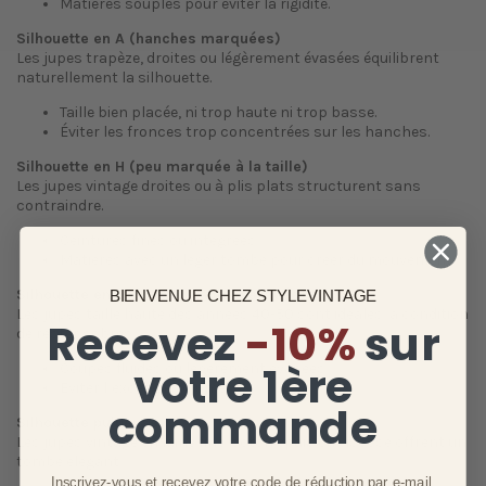
Matières souples pour éviter la rigidité.
Silhouette en A (hanches marquées)
Les jupes trapèze, droites ou légèrement évasées équilibrent
naturellement la silhouette.
Taille bien placée, ni trop haute ni trop basse.
Éviter les fronces trop concentrées sur les hanches.
Silhouette en H (peu marquée à la taille)
Les jupes vintage droites ou à plis plats structurent sans
contraindre.
Ceintures fines ou intégrées.
Matières avec un léger tombé pour créer du mouvement.
Silhouette en 8 ou en X (taille marquée)
BIENVENUE CHEZ STYLEVINTAGE
Les jupes taille haute des années 40-50 sont idéales, à condition
Recevez
-10%
sur
de rester sobres.
votre 1ère
Coupes fluides ou légèrement évasées.
Éviter l’excès de volume.
commande
Silhouette pulpeuse
Les jupes vintage en laine fine, coton épais ou viscose offrent un
tombé élégant.
Inscrivez-vous et recevez votre code de réduction par e-mail,