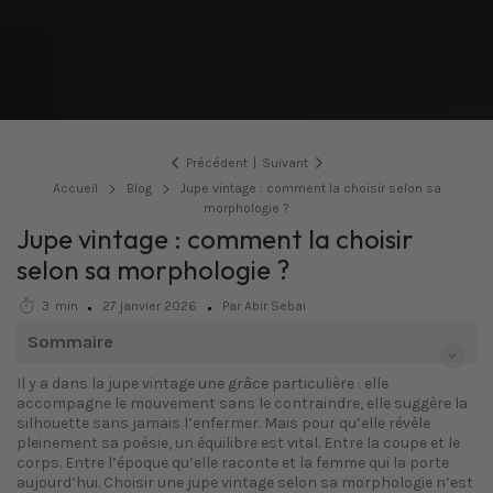
Précédent
|
Suivant
Accueil
Blog
Jupe vintage : comment la choisir selon sa
morphologie ?
Jupe vintage : comment la choisir
selon sa morphologie ?
3
min
27 janvier 2026
Par Abir Sebai
Sommaire
Il y a dans la jupe vintage une grâce particulière : elle
accompagne le mouvement sans le contraindre, elle suggère la
silhouette sans jamais l’enfermer. Mais pour qu’elle révèle
pleinement sa poésie, un équilibre est vital. Entre la coupe et le
corps. Entre l’époque qu’elle raconte et la femme qui la porte
aujourd’hui. Choisir une jupe vintage selon sa morphologie n’est