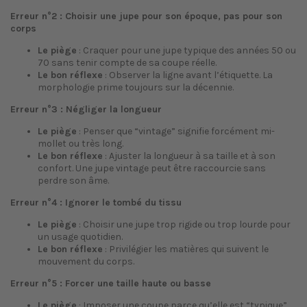
Erreur n°2 : Choisir une jupe pour son époque, pas pour son
corps
Le piège
: Craquer pour une jupe typique des années 50 ou
70 sans tenir compte de sa coupe réelle.
Le bon réflexe
: Observer la ligne avant l’étiquette. La
morphologie prime toujours sur la décennie.
Erreur n°3 : Négliger la longueur
Le piège
: Penser que “vintage” signifie forcément mi-
mollet ou très long.
Le bon réflexe
: Ajuster la longueur à sa taille et à son
confort. Une jupe vintage peut être raccourcie sans
perdre son âme.
Erreur n°4 : Ignorer le tombé du tissu
Le piège
: Choisir une jupe trop rigide ou trop lourde pour
un usage quotidien.
Le bon réflexe
: Privilégier les matières qui suivent le
mouvement du corps.
Erreur n°5 : Forcer une taille haute ou basse
Le piège
: Imposer une coupe parce qu’elle est “typique”