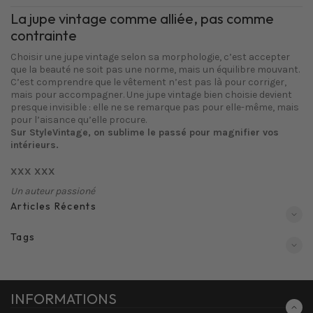
La jupe vintage comme alliée, pas comme
contrainte
Choisir une jupe vintage selon sa morphologie, c’est accepter
que la beauté ne soit pas une norme, mais un équilibre mouvant.
C’est comprendre que le vêtement n’est pas là pour corriger,
mais pour accompagner. Une jupe vintage bien choisie devient
presque invisible : elle ne se remarque pas pour elle-même, mais
pour l’aisance qu’elle procure.
Sur StyleVintage, on sublime le passé pour magnifier vos
intérieurs.
XXX XXX
Un auteur passioné
Articles Récents
Tags
INFORMATIONS